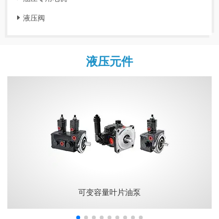
液压阀
液压元件
可变容量叶片油泵