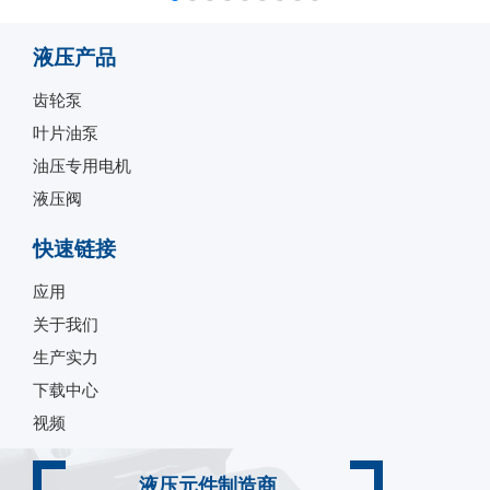
液压产品
齿轮泵
叶片油泵
油压专用电机
液压阀
快速链接
应用
关于我们
生产实力
下载中心
视频
液压元件制造商