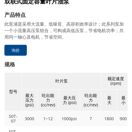
双联式固定容量叶片油泵
产品特点
此泵浦是采用大流量、低噪音、高容积效率设计；此系列泵加
一个小流量高压泵组合，可构成高低压泵，节省电机功率；共
用同一轴心及电机，节省空间。
询价
规格
额定速度
叶片泵
(rpm)
型号
最大
吐出能
吐出能
最大压
最
最
压力
力
力
力 (psi)
大
小
(psi)
(cc/rev)
(cc/rev)
50T-
3000
1~12
1000psi
7
1800
900
07
50T-