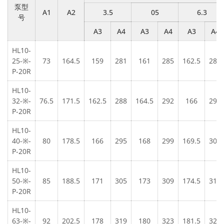
泵型
A1
A2
3.5
05
6.3
号
A3
A4
A3
A4
A3
A4
HL10-
25-※-
73
164.5
159
281
161
285
162.5
288
P-20R
HL10-
32-※-
76.5
171.5
162.5
288
164.5
292
166
295
P-20R
HL10-
40-※-
80
178.5
166
295
168
299
169.5
302
P-20R
HL10-
50-※-
85
188.5
171
305
173
309
174.5
312
P-20R
HL10-
63-※-
92
202.5
178
319
180
323
181.5
326