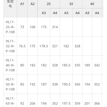
泵型
A1
A2
25
32
40
号
A3
A4
A3
A4
A3
A4
A
HL11-
25-※-
73
168
175
314
P-10R
HL11-
32-※-
76.5
175
178.5
321
182
328
P-10R
HL11-
40-※-
80
182
182
328
185.5
335
189
342
P-10R
HL11-
50-※-
85
192
187
338
190.5
345
194
352
1
P-10R
HL11-
63-※-
92
206
194
352
197.5
359
201
366
2