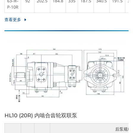
63-※-
92
202.5
184.8
335
187.5
340.5
191.5
34
P-10R
查看更多
HL10 (20R) 内啮合齿轮双联泵
后泵规格