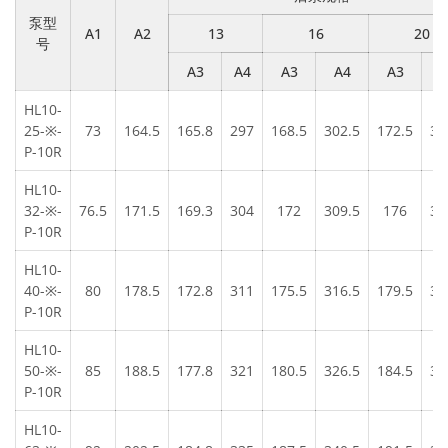
泵型
A1
A2
13
16
20
号
A3
A4
A3
A4
A3
A
HL10-
25-※-
73
164.5
165.8
297
168.5
302.5
172.5
31
P-10R
HL10-
32-※-
76.5
171.5
169.3
304
172
309.5
176
31
P-10R
HL10-
40-※-
80
178.5
172.8
311
175.5
316.5
179.5
32
P-10R
HL10-
50-※-
85
188.5
177.8
321
180.5
326.5
184.5
33
P-10R
HL10-