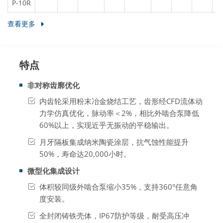
P-10R
查看更多
特点
非对称齿廓优化
内齿轮采用粉末冶金烧结工艺，齿形经CFD流体动
力学仿真优化，脉动率＜2%，相比外啮合泵降低
60%以上，实现近乎无振动的平稳输出。
月牙隔板集成纳米陶瓷涂层，抗气蚀性能提升
50%，寿命达20,000小时。
微型化集成设计
体积较同级外啮合泵缩小35%，支持360°任意角
度安装。
全封闭铸铁壳体，IP67防护等级，耐受高压冲