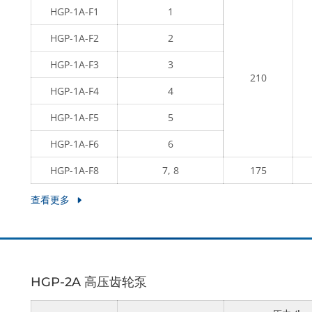
HGP-1A-F1
1
HGP-1A-F2
2
HGP-1A-F3
3
210
HGP-1A-F4
4
HGP-1A-F5
5
HGP-1A-F6
6
HGP-1A-F8
7, 8
175
查看更多
HGP-2A 高压齿轮泵