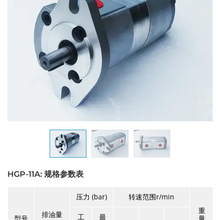
HGP-11A: 规格参数表
压力 (bar)
转速范围r/min
重
排油量
工
最
型号
量