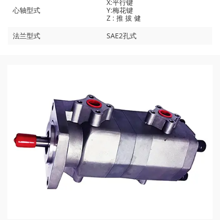
X:平行键
心轴型式
Y:梅花键
Z : 推 拔 健
法兰型式
SAE2孔式