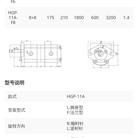
F6
HGP-
11A-
8+8
175
210
1800
600
3200
1.4
F8
型号说明
款式
HGP-11A
L:脚座型
安装型式
F:法兰型
R:顺时针
旋转方向
L:逆时针