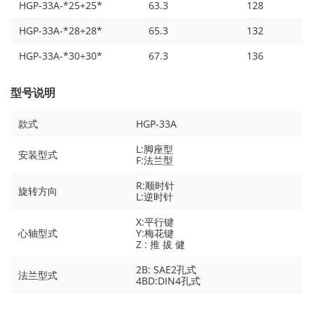
HGP-33A-*25+25*
63.3
128
HGP-33A-*28+28*
65.3
132
HGP-33A-*30+30*
67.3
136
型号说明
款式
HGP-33A
L:脚座型
安装型式
F:法兰型
R:顺时针
旋转方向
L:逆时针
X:平行键
心轴型式
Y:梅花键
Z : 推 拔 健
2B: SAE2孔式
法兰型式
4BD:DIN4孔式