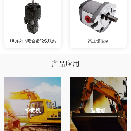
HL系列内啮合齿轮双联泵
高压齿轮泵
产品应用
挖掘机
装载机