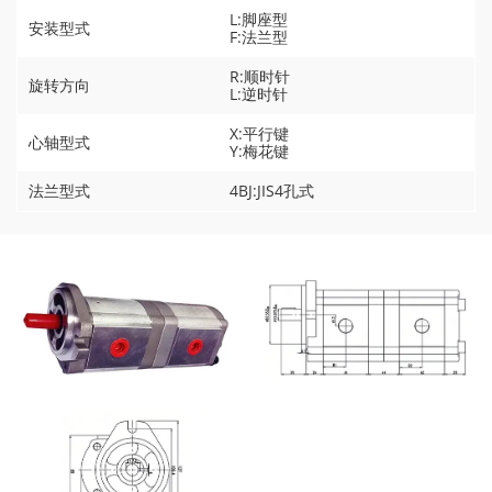
L:脚座型
安装型式
F:法兰型
R:顺时针
旋转方向
L:逆时针
X:平行键
心轴型式
Y:梅花键
法兰型式
4BJ:JIS4孔式